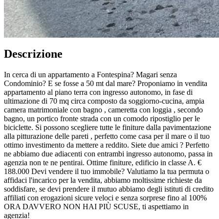
Descrizione
In cerca di un appartamento a Fontespina? Magari senza
Condominio? E se fosse a 50 mt dal mare? Proponiamo in vendita
appartamento al piano terra con ingresso autonomo, in fase di
ultimazione di 70 mq circa composto da soggiorno-cucina, ampia
camera matrimoniale con bagno , cameretta con loggia , secondo
bagno, un portico fronte strada con un comodo ripostiglio per le
biciclette. Si possono scegliere tutte le finiture dalla pavimentazione
alla pitturazione delle pareti , perfetto come casa per il mare o il tuo
ottimo investimento da mettere a reddito. Siete due amici ? Perfetto
ne abbiamo due adiacenti con entrambi ingresso autonomo, passa in
agenzia non te ne pentirai. Ottime finiture, edificio in classe A. €
188.000 Devi vendere il tuo immobile? Valutiamo la tua permuta o
affidaci l'incarico per la vendita, abbiamo moltissime richieste da
soddisfare, se devi prendere il mutuo abbiamo degli istituti di credito
affiliati con erogazioni sicure veloci e senza sorprese fino al 100%
ORA DAVVERO NON HAI PIÙ SCUSE, ti aspettiamo in
agenzia!