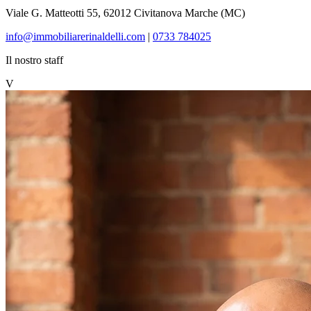
Viale G. Matteotti 55, 62012 Civitanova Marche (MC)
info@immobiliarerinaldelli.com
|
0733 784025
Il nostro staff
V