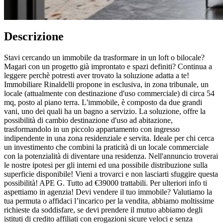
Descrizione
Stavi cercando un immobile da trasformare in un loft o bilocale?
Magari con un progetto già improntato e spazi definiti? Continua a
leggere perchè potresti aver trovato la soluzione adatta a te!
Immobiliare Rinaldelli propone in esclusiva, in zona tribunale, un
locale (attualmente con destinazione d'uso commerciale) di circa 54
mq, posto al piano terra. L'immobile, è composto da due grandi
vani, uno dei quali ha un bagno a servizio. La soluzione, offre la
possibilità di cambio destinazione d'uso ad abitazione,
trasformandolo in un piccolo appartamento con ingresso
indipendente in una zona residenziale e servita. Ideale per chi cerca
un investimento che combini la praticità di un locale commerciale
con la potenzialità di diventare una residenza. Nell'annuncio troverai
le nostre ipotesi per gli interni ed una possibile distribuzione sulla
superficie disponibile! Vieni a trovarci e non lasciarti sfuggire questa
possibilità! APE G. Tutto ad €39000 trattabili. Per ulteriori info ti
aspettiamo in agenzia! Devi vendere il tuo immobile? Valutiamo la
tua permuta o affidaci l’incarico per la vendita, abbiamo moltissime
richieste da soddisfare, se devi prendere il mutuo abbiamo degli
istituti di credito affiliati con erogazioni sicure veloci e senza