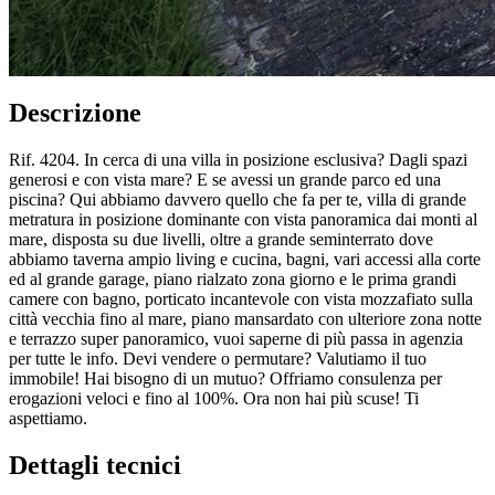
Descrizione
Rif. 4204. In cerca di una villa in posizione esclusiva? Dagli spazi
generosi e con vista mare? E se avessi un grande parco ed una
piscina? Qui abbiamo davvero quello che fa per te, villa di grande
metratura in posizione dominante con vista panoramica dai monti al
mare, disposta su due livelli, oltre a grande seminterrato dove
abbiamo taverna ampio living e cucina, bagni, vari accessi alla corte
ed al grande garage, piano rialzato zona giorno e le prima grandi
camere con bagno, porticato incantevole con vista mozzafiato sulla
città vecchia fino al mare, piano mansardato con ulteriore zona notte
e terrazzo super panoramico, vuoi saperne di più passa in agenzia
per tutte le info. Devi vendere o permutare? Valutiamo il tuo
immobile! Hai bisogno di un mutuo? Offriamo consulenza per
erogazioni veloci e fino al 100%. Ora non hai più scuse! Ti
aspettiamo.
Dettagli tecnici